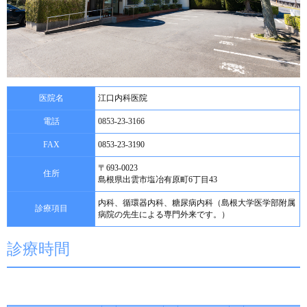
医院名
江口内科医院
電話
0853-23-3166
FAX
0853-23-3190
〒693-0023
住所
島根県出雲市塩冶有原町6丁目43
内科、循環器内科、糖尿病内科（島根大学医学部附属
診療項目
病院の先生による専門外来です。）
診療時間