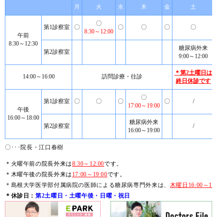
月
火
水
木
金
土
〇
第1診察室
〇
〇
〇
〇
〇
8:30～12:00
午前
8:30～12:30
糖尿病外来
第2診察室
9:00～12:00
＊第2土曜日は
14:00～16:00
訪問診療・往診
終日休診です
〇
第1診察室
〇
〇
〇
〇
/
17:00～19:00
午後
16:00～18:00
糖尿病外来
第2診察室
/
16:00～19:00
〇･･･院長・江口春樹
＊火曜午前の院長外来は
8:30～12:00
です。
＊木曜午後の院長外来は
17:00～19:00
です。
＊島根大学医学部付属病院の医師による糖尿病専門外来は、
木曜日16:00～19:
＊休診日：
第2土曜日・土曜午後・日曜・祝日