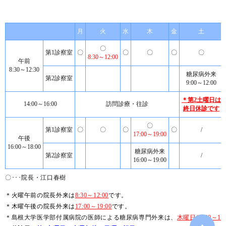
月
火
水
木
金
土
〇
第1診察室
〇
〇
〇
〇
〇
8:30～12:00
午前
8:30～12:30
糖尿病外来
第2診察室
9:00～12:00
＊第2土曜日は
14:00～16:00
訪問診療・往診
終日休診です
〇
第1診察室
〇
〇
〇
〇
/
17:00～19:00
午後
16:00～18:00
糖尿病外来
第2診察室
/
16:00～19:00
〇･･･院長・江口春樹
＊火曜午前の院長外来は
8:30～12:00
です。
＊木曜午後の院長外来は
17:00～19:00
です。
＊島根大学医学部付属病院の医師による糖尿病専門外来は、
木曜日16:00～19: