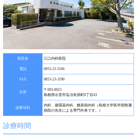
医院名
江口内科医院
電話
0853-23-3166
FAX
0853-23-3190
〒693-0023
住所
島根県出雲市塩冶有原町6丁目43
内科、循環器内科、糖尿病内科（島根大学医学部附属
診療項目
病院の先生による専門外来です。）
診療時間