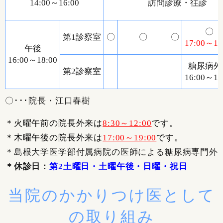
14:00～16:00
訪問診療・往診
〇
第1診察室
〇
〇
〇
17:00～19
午後
16:00～18:00
糖尿病外
第2診察室
16:00～19
〇･･･院長・江口春樹
＊火曜午前の院長外来は
8:30～12:00
です。
＊木曜午後の院長外来は
17:00～19:00
です。
＊島根大学医学部付属病院の医師による糖尿病専門外
＊休診日：
第2土曜日・土曜午後・日曜・祝日
当院のかかりつけ医として
の取り組み