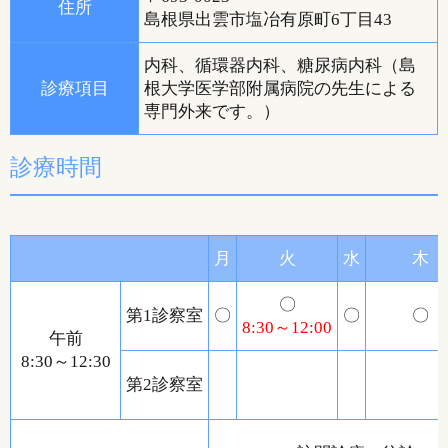
住所
島根県出雲市塩冶有原町6丁目43
内科、循環器内科、糖尿病内科（島
診療項目
根大学医学部附属病院の先生による
専門外来です。）
診療時間
月
火
水
木
〇
第1診察室
〇
〇
〇
8:30～12:00
午前
8:30～12:30
第2診察室