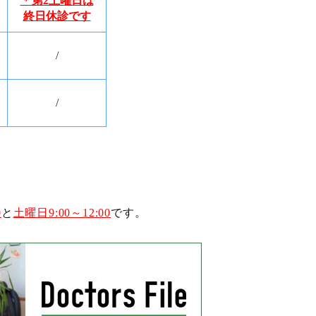
＊第2土曜日は
終日休診です
/
/
0
と
土曜日9:00～12:00
です。