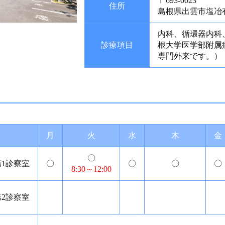
〒693-0023
住所
島根県出雲市塩冶有
内科、循環器内科
診療項目
根大学医学部附属
専門外来です。）
月
火
水
木
金
〇
第1診察室
〇
〇
〇
〇
8:30～12:00
第2診察室