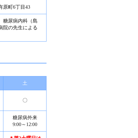
原町6丁目43
、糖尿病内科（島
病院の先生による
土
〇
糖尿病外来
9:00～12:00